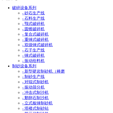
破碎设备系列
- 砂石生产线
- 石料生产线
- 颚式破碎机
- 圆锥破碎机
- 复合式破碎机
- 重锤式破碎机
- 双级锤式破碎机
- 石子生产线
- 锤式破碎机
- 振动给料机
制砂设备系列
- 新型硬岩制砂机（棒磨
- 制砂生产线
- 对辊式制砂机
- 振动筛分机
- 冲击式制沙机
- 鹅卵石制沙机
- 立式板锤制砂机
- 塔楼式制砂站