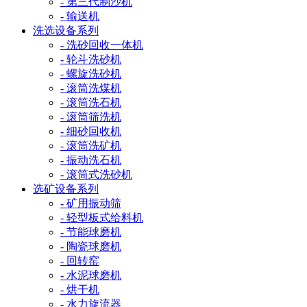
- 第三代制沙机
- 输送机
洗选设备系列
- 洗砂回收一体机
- 轮斗洗砂机
- 螺旋洗砂机
- 滚筒洗煤机
- 滚筒洗石机
- 滚筒筛洗机
- 细砂回收机
- 滚筒洗矿机
- 振动洗石机
- 滚筒式洗砂机
选矿设备系列
- 矿用振动筛
- 轻型板式给料机
- 节能球磨机
- 陶瓷球磨机
- 回转窑
- 水泥球磨机
- 烘干机
- 水力旋流器