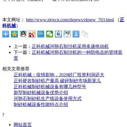
本文网址：
http://www.zkjxcn.com/zknews/zknew_703.html
（
正
科机械
）
上一篇：
正科机械河卵石制沙机采用多速电动机
下一篇：
正科机械河卵石制沙机的一种防电击的管球装
置
相关文章推荐
正科机械：疫情影响，2020砂厂投资利润还大
正科硬岩制砂机产量高 破碎制砂市场新宠儿
正科机械制砂机械设备有哪几种型号
新型制砂机械设备优势介绍
河卵石制砂机生产线设备使用方式
制砂机械设备性能特点介绍
?
网站首页