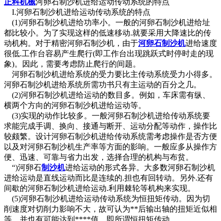
正科机械
河卵石制沙机进给运动传动系统的特点
I.河卵石制沙机进给运动传动系统的特点
(1)河卵石制沙机进给功率小。一般的河卵石制沙机进给址
都比较小。为了实现这样的低速移动.就要采用大降速比的传
动机构。对于精密河卵石制沙机，由于
河卵石制沙机
进给速度
很低.工作台容易产生爬行(即工作台出现跳跃式时停时走的现
象)。因此，需要考虑防止爬行的间题。
河卵石制沙机进给系统的受力要比主传动系统受力小得多。
河卵石制沙机进给系统所需功书只有主运动的百分之几。
(2)河卵石制沙机进给运动的数目多。例如，车床需有纵、
横两个方向的河卵石制沙机进给运动等。
(3)实现的动作比较多。一般河卵石制沙机进给传动系统要
求能完成手调、换向、接通与断开、运动分配等动作，操作比
较颇繁。设计河卵石制沙机进给传动系统需考虑操作是否方便
以及对河卵石制沙机生产率等方面的影响。一般应多从操作方
便、迅速、可靠与省力出发，选择合理的机构与布贫。
“)河卵石
制沙机
进给运动的形式各异。大多数河卵石制沙机
进给运动是直线运动而比是连续的.担也有回转动。另外.还有
间歇的河卵石制沙机进给运动.利用棘轮等机构来实现。
(5)河卵石制沙机进给运动传动系统为恒扭矩传动。因为切
削速度对切削力影响不大，故可认为**后输出轴的扭矩近似相
等，并也有可能达到****值，即所谓恒扭矩传动。