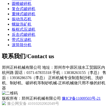
圆锥破碎机
复合式破碎机
重锤式破碎机
振动洗石机
螺旋洗矿机
板框式压滤机
反击式破碎机
带式压滤机
滚筒筛分机
联系我们/Contact us
郑州正科机械有限公司
地址：郑州市中原区须水工贸园区内
杭州路
固话：0371-67835318
手机：13838263155（李总）
售
后：13938286376（李总）
正科机械专业制造制沙机、洗砂
机、制砂机、破碎机等制砂机械-正科机械做只用不修的好机
器
版权所有：郑州正科机械有限公司
豫ICP备11009503号-21
豫公网安备 41010202002049号