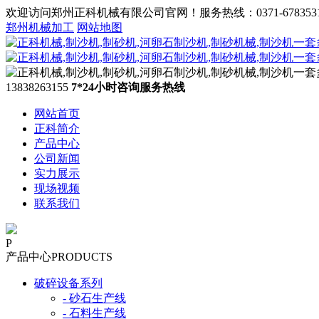
欢迎访问郑州正科机械有限公司官网！服务热线：0371-678353
郑州机械加工
网站地图
13838263155
7*24小时咨询服务热线
网站首页
正科简介
产品中心
公司新闻
实力展示
现场视频
联系我们
P
产品中心
PRODUCTS
破碎设备系列
- 砂石生产线
- 石料生产线