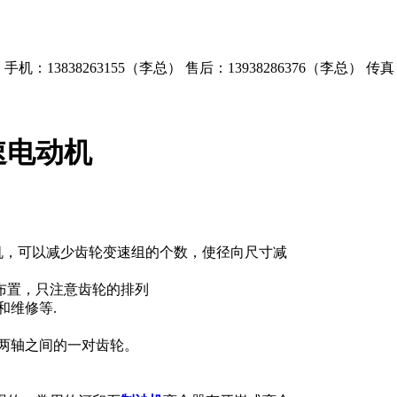
）
手机：13838263155（李总）
售后：13938286376（李总）
传真：
速电动机
机，可以减少齿轮变速组的个数，使径向尺寸减
布置，只注意齿轮的排列
和维修等.
两轴之间的一对齿轮。