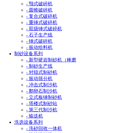
- 颚式破碎机
- 圆锥破碎机
- 复合式破碎机
- 重锤式破碎机
- 双级锤式破碎机
- 石子生产线
- 锤式破碎机
- 振动给料机
制砂设备系列
- 新型硬岩制砂机（棒磨
- 制砂生产线
- 对辊式制砂机
- 振动筛分机
- 冲击式制沙机
- 鹅卵石制沙机
- 立式板锤制砂机
- 塔楼式制砂站
- 第三代制沙机
- 输送机
洗选设备系列
- 洗砂回收一体机