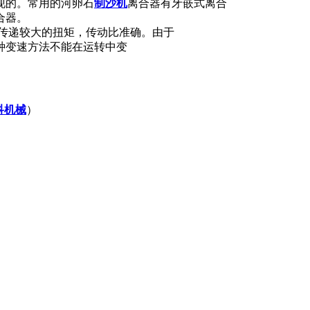
现的。常用的河卵石
制沙机
离合器有牙嵌式离合
合器。
传递较大的扭矩，传动比准确。由于
种变速方法不能在运转中变
科机械
）