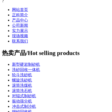
?
网站首页
正科简介
产品中心
公司新闻
实力展示
现场视频
联系我们
热卖产品/Hot selling products
新型硬岩制砂机
洗砂回收一体机
轮斗洗砂机
螺旋洗砂机
滚筒洗煤机
滚筒洗石机
对辊式制砂机
振动筛分机
冲击式制沙机
细砂回收机