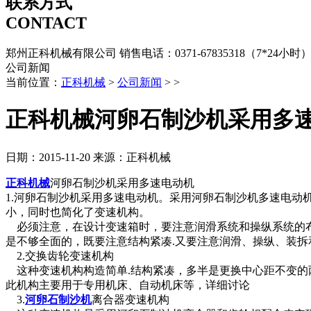
联系方式
CONTACT
郑州正科机械有限公司
销售电话：0371-67835318（7*24小时
公司新闻
当前位置：
正科机械
>
公司新闻
> >
正科机械河卵石制沙机采用多
日期：2015-11-20
来源：正科机械
正科机械
河卵石制沙机采用多速电动机
1.河卵石制沙机采用多速电动机。采用河卵石制沙机多速电动
小，同时也简化了变速机构。
必须注意，在设计变速箱时，要注意润滑系统和操纵系统的
是不够全面的，既要注意结构紧凑.又要注意润滑、操纵、装拆
2.交换齿轮变速机构
这种变速机构构造简单.结构紧凑，多半是更换中心距不变的
此机构主要用于专用机床、自动机床等，详细讨论
3.
河卵石制沙机
离合器变速机构