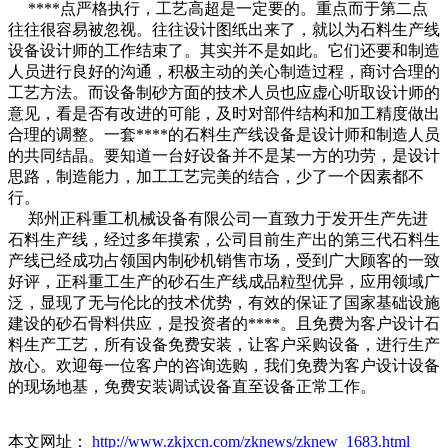
****点严格执行，工艺高超是一定要的。重点而于第二点
往往很容易被忽视。往往设计图纸出来了，就以为石料生产线
设备设计师的工作结束了。其实并不是如此。它们还要和制造
人员进行良好的沟通，积极主动的关心制造过程，商讨合理的
工艺方法。而设备制砂方面的技术人员也应虚心听取设计师的
意见，看是否有改进的可能，及时对部件结构和加工精度做出
合理的调整。一套****的石料生产线设备是设计师和制造人员
的共同结晶。要知道一台好设备并不是某一方的功劳，是设计
思路，制造能力，加工工艺完美的结合，少了一个因素都不
行。
郑州正科重工机械设备有限公司一直致力于发开生产先进
石料生产线，经过多年摸索，公司目前生产出的第三代石料生
产线已经成功占领国内制砂机销售市场，受到广大顾客的一致
好评，正科重工生产的砂石生产线成品粒型优异，应用领域广
泛，显现了无与伦比的技术优势，有效的保证了国家基础设施
建设的砂石骨料供应，是投资者的****。且免费为客户设计石
料生产工艺，所有设备免费安装，让客户采购设备，进行生产
放心。欢迎每一位客户的咨询选购，我们免费为客户设计设备
的现场地基，免费安装调试设备直至设备正常工作。
本文网址：
http://www.zkjxcn.com/zknews/zknew_1683.html