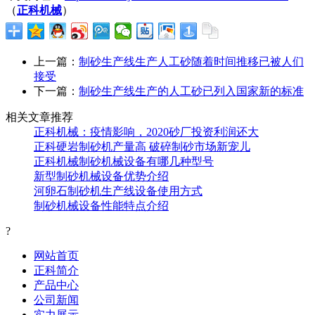
（
正科机械
）
上一篇：
制砂生产线生产人工砂随着时间推移已被人们
接受
下一篇：
制砂生产线生产的人工砂已列入国家新的标准
相关文章推荐
正科机械：疫情影响，2020砂厂投资利润还大
正科硬岩制砂机产量高 破碎制砂市场新宠儿
正科机械制砂机械设备有哪几种型号
新型制砂机械设备优势介绍
河卵石制砂机生产线设备使用方式
制砂机械设备性能特点介绍
?
网站首页
正科简介
产品中心
公司新闻
实力展示