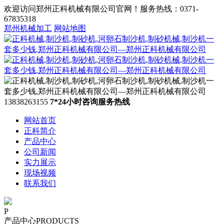
欢迎访问郑州正科机械有限公司官网！服务热线：0371-
67835318
郑州机械加工
网站地图
13838263155
7*24小时咨询服务热线
网站首页
正科简介
产品中心
公司新闻
实力展示
现场视频
联系我们
P
产品中心
PRODUCTS