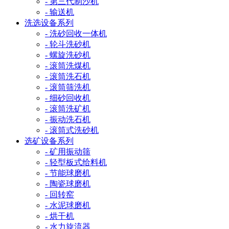
- 第三代制沙机
- 输送机
洗选设备系列
- 洗砂回收一体机
- 轮斗洗砂机
- 螺旋洗砂机
- 滚筒洗煤机
- 滚筒洗石机
- 滚筒筛洗机
- 细砂回收机
- 滚筒洗矿机
- 振动洗石机
- 滚筒式洗砂机
选矿设备系列
- 矿用振动筛
- 轻型板式给料机
- 节能球磨机
- 陶瓷球磨机
- 回转窑
- 水泥球磨机
- 烘干机
- 水力旋流器