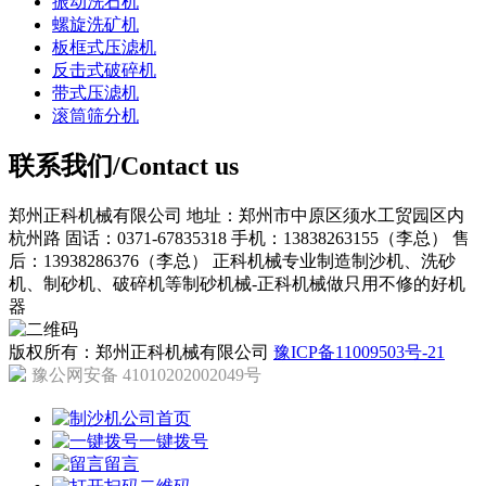
振动洗石机
螺旋洗矿机
板框式压滤机
反击式破碎机
带式压滤机
滚筒筛分机
联系我们/Contact us
郑州正科机械有限公司
地址：郑州市中原区须水工贸园区内
杭州路
固话：0371-67835318
手机：13838263155（李总）
售
后：13938286376（李总）
正科机械专业制造制沙机、洗砂
机、制砂机、破碎机等制砂机械-正科机械做只用不修的好机
器
版权所有：郑州正科机械有限公司
豫ICP备11009503号-21
豫公网安备 41010202002049号
公司首页
一键拨号
留言