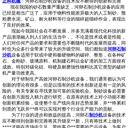
正科机械
：河卵石制沙机设备的技术应不断得到创新和完善
现在我国的砂石数量严重缺乏，河卵石制沙机设备的应用
已经是相当广泛了，应用于物料性能差异极大的人工制砂、预
粉磨水泥、矿山、耐火材料等行业的细碎超细碎作业，表现出
了良好的效果。
现如今我国社会在不断发展，许多充满着现代化科技的新
产品渐渐融入到人们的生活当中，。不论是技术或者是性能，
人们对任何产品的要求和需要也不断随时代的发展而提高，同
时也为众多行业带来了较大的升级空间。我们都知道
河卵石制
沙机
设备适用于软或中硬和极硬物料的破碎、整形，在各种矿
石、金刚砂、玻璃原料、机制建石料以金矿渣的加工方面很有
成效。特别对碳化硅、特硬及耐磨蚀性物料比其它类型的破碎
机产量功效更高。
对于研制生产高效河卵石制沙机设备，我们通常都认为可
创新的理论有很多，但是以现有的技术水创新还是有一定的风
险的，有关专家在寻找更加可靠的实验机会。制砂设备必需要
在创新方面投入精力进行研究，在原有的技术上对小功能不断
创新积累经验，促使整个生产线向良好态势发展，并**终累积
到质的飞跃并**终可以实现对整个行业生产能力的贡献。
为了行业的进步和效益的提高，河卵石
制沙机
设备的技术
应不断得到创新和完善将其升级至**新，只有将技术上做到
****才能在市场中立足，带给客户**需要的产品设备，为客户