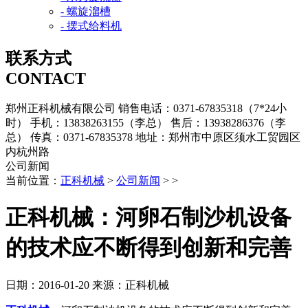
- 螺旋溜槽
- 摆式给料机
联系方式
CONTACT
郑州正科机械有限公司
销售电话：0371-67835318（7*24小
时）
手机：13838263155（李总）
售后：13938286376（李
总）
传真：0371-67835378
地址：郑州市中原区须水工贸园区
内杭州路
公司新闻
当前位置：
正科机械
>
公司新闻
> >
正科机械：河卵石制沙机设备
的技术应不断得到创新和完善
日期：2016-01-20
来源：正科机械