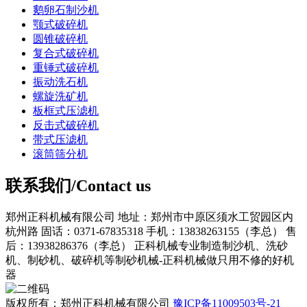
鹅卵石制沙机
颚式破碎机
圆锥破碎机
复合式破碎机
重锤式破碎机
振动洗石机
螺旋洗矿机
板框式压滤机
反击式破碎机
带式压滤机
滚筒筛分机
联系我们/Contact us
郑州正科机械有限公司
地址：郑州市中原区须水工贸园区内
杭州路
固话：0371-67835318
手机：13838263155（李总）
售
后：13938286376（李总）
正科机械专业制造制沙机、洗砂
机、制砂机、破碎机等制砂机械-正科机械做只用不修的好机
器
版权所有：郑州正科机械有限公司
豫ICP备11009503号-21