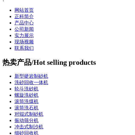
网站首页
正科简介
产品中心
公司新闻
实力展示
现场视频
联系我们
热卖产品/Hot selling products
新型硬岩制砂机
洗砂回收一体机
轮斗洗砂机
螺旋洗砂机
滚筒洗煤机
滚筒洗石机
对辊式制砂机
振动筛分机
冲击式制沙机
细砂回收机