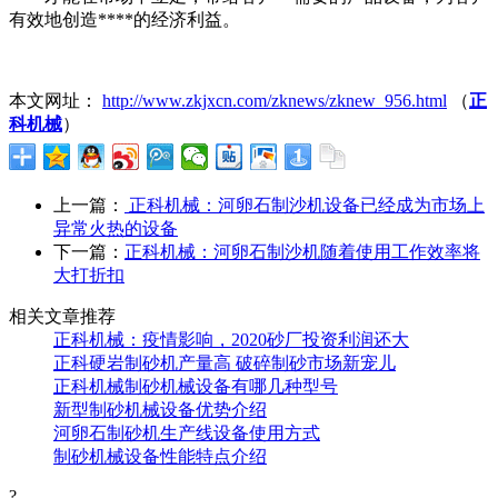
有效地创造****的经济利益。
本文网址：
http://www.zkjxcn.com/zknews/zknew_956.html
（
正
科机械
）
上一篇：
正科机械：河卵石制沙机设备已经成为市场上
异常火热的设备
下一篇：
正科机械：河卵石制沙机随着使用工作效率将
大打折扣
相关文章推荐
正科机械：疫情影响，2020砂厂投资利润还大
正科硬岩制砂机产量高 破碎制砂市场新宠儿
正科机械制砂机械设备有哪几种型号
新型制砂机械设备优势介绍
河卵石制砂机生产线设备使用方式
制砂机械设备性能特点介绍
?