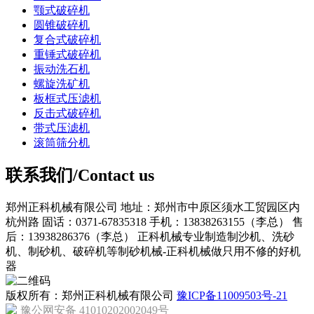
颚式破碎机
圆锥破碎机
复合式破碎机
重锤式破碎机
振动洗石机
螺旋洗矿机
板框式压滤机
反击式破碎机
带式压滤机
滚筒筛分机
联系我们/Contact us
郑州正科机械有限公司
地址：郑州市中原区须水工贸园区内
杭州路
固话：0371-67835318
手机：13838263155（李总）
售
后：13938286376（李总）
正科机械专业制造制沙机、洗砂
机、制砂机、破碎机等制砂机械-正科机械做只用不修的好机
器
版权所有：郑州正科机械有限公司
豫ICP备11009503号-21
豫公网安备 41010202002049号