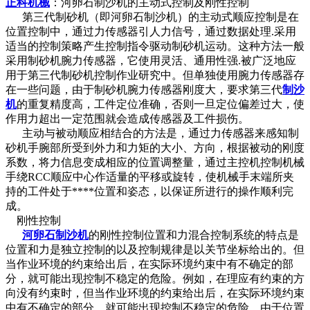
正科机械
：河卵石制沙机的主动式控制及刚性控制
第三代制砂机（即河卵石制沙机）的主动式顺应控制是在
位置控制中，通过力传感器引人力信号，通过数据处理.采用
适当的控制策略产生控制指令驱动制砂机运动。这种方法一般
采用制砂机腕力传感器，它使用灵活、通用性强.被广泛地应
用于第三代制砂机控制作业研究中。但单独使用腕力传感器存
在一些问题，由于制砂机腕力传感器刚度大，要求第三代
制沙
机
的重复精度高，工件定位准确，否则一旦定位偏差过大，使
作用力超出一定范围就会造成传感器及工件损伤。
主动与被动顺应相结合的方法是，通过力传感器来感知制
砂机手腕部所受到外力和力矩的大小、方向，根据被动的刚度
系数，将力信息变成相应的位置调整量，通过主控机控制机械
手绕RCC顺应中心作适量的平移或旋转，使机械手末端所夹
持的工件处于****位置和姿态，以保证所进行的操作顺利完
成。
刚性控制
河卵石制沙机
的刚性控制位置和力混合控制系统的特点是
位置和力是独立控制的以及控制规律是以关节坐标给出的。但
当作业环境的约束给出后，在实际环境约束中有不确定的部
分，就可能出现控制不稳定的危险。例如，在理应有约束的方
向没有约束时，但当作业环境的约束给出后，在实际环境约束
中有不确定的部分，就可能出现控制不稳定的危险，由于位置