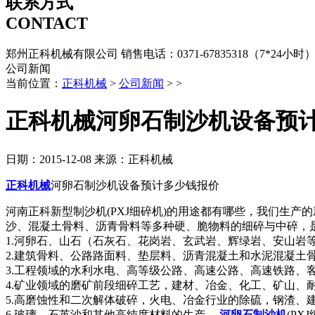
联系方式
CONTACT
郑州正科机械有限公司
销售电话：0371-67835318（7*24小时
公司新闻
当前位置：
正科机械
>
公司新闻
> >
正科机械河卵石制沙机设备预
日期：2015-12-08
来源：正科机械
正科机械
河卵石制沙机设备预计多少钱报价
河南正科新型制沙机(PXJ细碎机)的用途都有哪些，我们生产的
沙、混凝土骨料、沥青骨料等多种硬、脆物料的细碎与中碎，是一
1.河卵石、山石（石灰石、花岗岩、玄武岩、辉绿岩、安山岩
2.建筑骨料、公路路面料、垫层料、沥青混凝土和水泥混凝土
3.工程领域的水利水电、高等级公路、高速公路、高速铁路
4.矿业领域的磨矿前段细碎工艺，建材、冶金、化工、矿山、
5.高磨蚀性和二次解体破碎，火电、冶金行业的除硫，钢渣、
6.玻璃、石英沙和其他高纯度材料的生产。
河卵石制沙机
(P