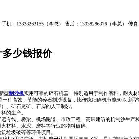
）
手机：13838263155（李总）
售后：13938286376（李总）
传真：
计多少钱报价
新型
制沙机
实用可靠的碎石机器，特别适用于制作磨料，耐火材
种高效，节能的碎石制沙设备，比传统细碎机节能50%. 新型制
等）、矿石尾矿、石屑的人工制沙。
骨料的生产。
、客运专线、桥梁、机场跑道、市政工程、高层建筑的机制沙生产
耐火材料、水泥、磨料等行业的物料破碎。
建筑垃圾破碎等环保项目。
XJ细碎机)用途广泛，其性能已达到国际****水平，是目前**