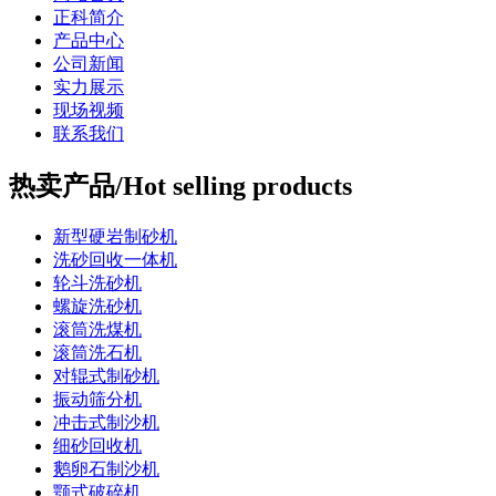
正科简介
产品中心
公司新闻
实力展示
现场视频
联系我们
热卖产品/Hot selling products
新型硬岩制砂机
洗砂回收一体机
轮斗洗砂机
螺旋洗砂机
滚筒洗煤机
滚筒洗石机
对辊式制砂机
振动筛分机
冲击式制沙机
细砂回收机
鹅卵石制沙机
颚式破碎机