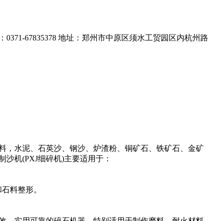
0371-67835378
地址：郑州市中原区须水工贸园区内杭州路
料，水泥、石英沙、钢沙、炉渣粉、铜矿石、铁矿石、金矿
沙机(PXJ细碎机)主要适用于：
和石料整形。
行之有效，实用可靠的碎石机器，特别适用于制作磨料，耐火材料，