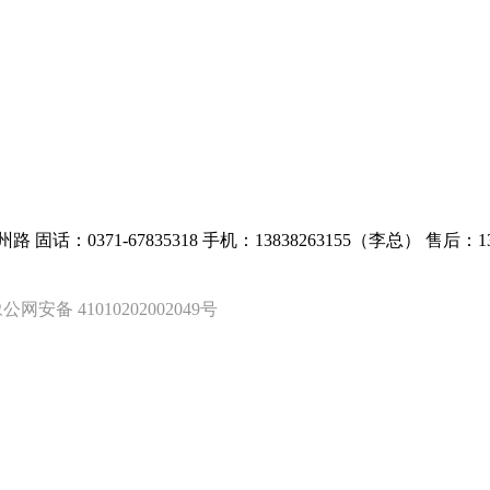
州路
固话：0371-67835318
手机：13838263155（李总）
售后：13
公网安备 41010202002049号