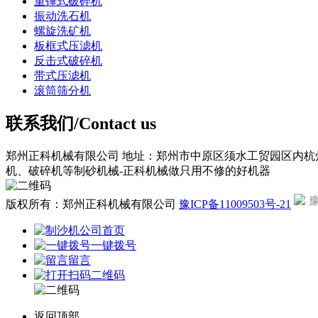
重锤式破碎机
振动洗石机
螺旋洗矿机
板框式压滤机
反击式破碎机
带式压滤机
滚筒筛分机
联系我们/Contact us
郑州正科机械有限公司
地址：郑州市中原区须水工贸园区内杭
机、破碎机等制砂机械-正科机械做只用不修的好机器
豫
版权所有：郑州正科机械有限公司
豫ICP备11009503号-21
公司首页
一键拨号
留言
二维码
返回顶部