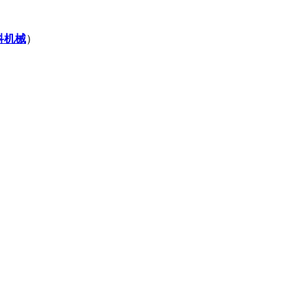
科机械
）