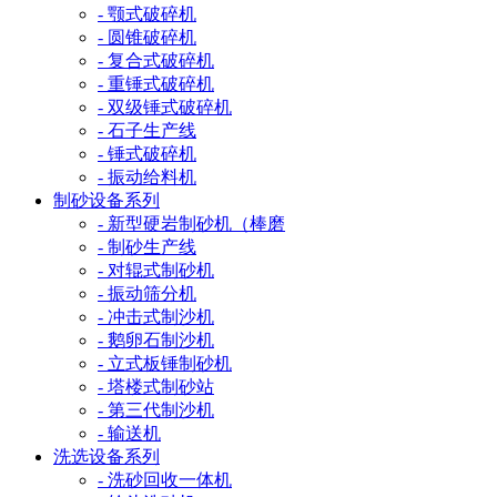
- 颚式破碎机
- 圆锥破碎机
- 复合式破碎机
- 重锤式破碎机
- 双级锤式破碎机
- 石子生产线
- 锤式破碎机
- 振动给料机
制砂设备系列
- 新型硬岩制砂机（棒磨
- 制砂生产线
- 对辊式制砂机
- 振动筛分机
- 冲击式制沙机
- 鹅卵石制沙机
- 立式板锤制砂机
- 塔楼式制砂站
- 第三代制沙机
- 输送机
洗选设备系列
- 洗砂回收一体机