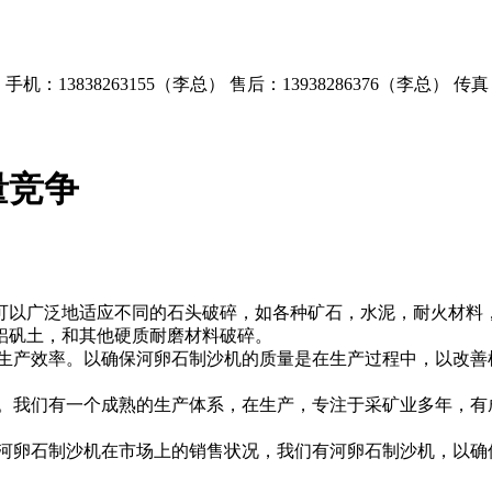
）
手机：13838263155（李总）
售后：13938286376（李总）
传真：
量竞争
可以广泛地适应不同的石头破碎，如各种矿石，水泥，耐火材料
铝矾土，和其他硬质耐磨材料破碎。
了生产效率。以确保河卵石制沙机的质量是在生产过程中，以改善
我们有一个成熟的生产体系​​，在生产，专注于采矿业多年，
河卵石制沙机在市场上的销售状况，我们有河卵石制沙机，以确