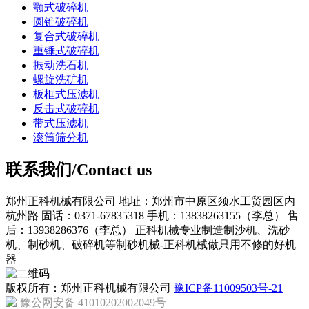
颚式破碎机
圆锥破碎机
复合式破碎机
重锤式破碎机
振动洗石机
螺旋洗矿机
板框式压滤机
反击式破碎机
带式压滤机
滚筒筛分机
联系我们/Contact us
郑州正科机械有限公司
地址：郑州市中原区须水工贸园区内
杭州路
固话：0371-67835318
手机：13838263155（李总）
售
后：13938286376（李总）
正科机械专业制造制沙机、洗砂
机、制砂机、破碎机等制砂机械-正科机械做只用不修的好机
器
版权所有：郑州正科机械有限公司
豫ICP备11009503号-21
豫公网安备 41010202002049号