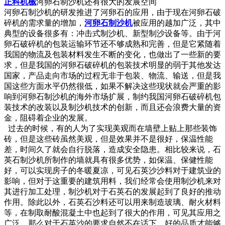
正科机械
河卵石制沙机还有很大的发展空间
河卵石制沙机的研发推进了河卵石的应用，由于现在河卵石破
碎机的需求量的增加，
河卵石制沙机
被应用的越加广泛，其中
典型的设备很多有：冲击式制沙机、新型制沙设备等。由于河
卵石破碎机的包装运输环节还不够成熟和完善，但是它紧随着
我国的物流及包装材料发生不断的变化，也做出了一些新的要
求，但是我国的河卵石破碎机的包装技术明显的弱于其他发达
国家，产品走向市场的过程无非于包装、物流、输送，但是我
国这些方面水平仍然很低，如果不解决这些现状就会严重的影
响到河卵石制沙机的海外市场扩展，制约我国河卵石破碎机包
装技术的改装以及制沙机技术的创新，而且还会浪费大量的资
金，阻碍着企业的发展。
过去的时候，有的人为了实现美观而在墙壁上贴上那些装饰
砖，但是这些砖虽然美观，但是效果并不是很好，保温性能
差，时间久了就会自行脱落，造成安全隐患。相比较来说，石
英石制沙机所制作的墙就具有很多优势，如保温、保健性能
好，可以实现房子的冬暖夏凉，可见石英沙沙料对于建筑业的
影响，但对于这重要的建筑用料，我们经常会使用制沙机来对
其进行加工处理，制沙机对于石英石的发展起到了良好的推动
作用。除此以外，石英石沙料还可以用来制造玻璃、耐火材料
等，在制取耐酸混凝土中也起到了很大的作用，可见其应用之
广泛，那么对于石英沙的要求自然不在话下，好的品质才能够