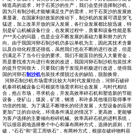
铸造高的追求，对于石英沙的生产，我们会坚持选择制沙机，
因为只有制沙机才能够满足生产的需求，对于石英沙的发展效
果显著。在国家利好政策的推动下，制沙机的发展可谓是突飞
猛进，加上改革开放的深入发展，各行业发展都比较迅速，特
别是矿山机械设备行业，在发展过程中，质量和设备性能是客
户**关心的问题，也是企业不断发展的基础力量和努力的方
向。由于我国河卵石制沙机仍多以单机为主，因此其技术含量
以及自动化程度还很低，虽然我们也在不断的进行改进，但是
仍满足不了当今行业的要求。我们不能盲目的投入大量资金，
而是要找准方向进行有效的改进，我国河卵石制沙机包装技术
的提升空间很大，只要我们善于发现并积极进行改进，使得我
国的河卵石
制沙机
包装技术摆脱过去的缺陷，脱胎换骨。
河卵石制沙机市场需求比较大与时代发展结合，河卵石破碎
机泰祥机械设备公司根据市场需求和社会发展，与时代相结
合，抢占市场，寻求机会，开发高效率碎石机和塑造新的节能
设备，使矿山，煤炭，矿渣，钢渣，和许多其他项目取得事半
功倍的性能。为了满足不断增长的经济发展，大型设备的应用
更加广泛的自动化，环境条件满足的情况下，更高效，更能够
为客户选择的主要倾向粉碎机械。效率高碎石机的进料系统，
可以很容易地选择整个中心和瀑布两种方式，选择的原则，打
破，“石石”和“罢工而铁石”，有两种方式，根据在破碎物料容