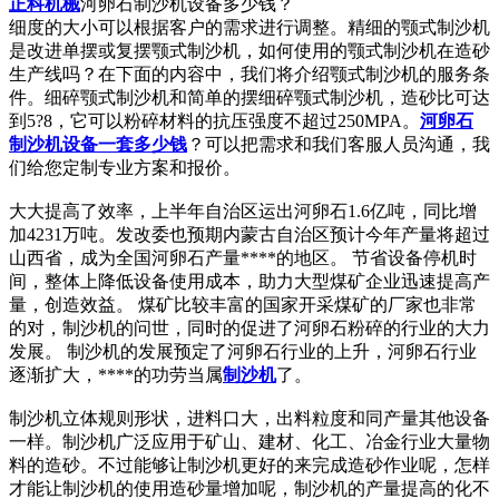
正科机械
河卵石制沙机设备多少钱？
细度的大小可以根据客户的需求进行调整。精细的颚式制沙机
是改进单摆或复摆颚式制沙机，如何使用的颚式制沙机在造砂
生产线吗？在下面的内容中，我们将介绍颚式制沙机的服务条
件。细碎颚式制沙机和简单的摆细碎颚式制沙机，造砂比可达
到5?8，它可以粉碎材料的抗压强度不超过250MPA。
河卵石
制沙机设备一套多少钱
？可以把需求和我们客服人员沟通，我
们给您定制专业方案和报价。
大大提高了效率，上半年自治区运出河卵石1.6亿吨，同比增
加4231万吨。发改委也预期内蒙古自治区预计今年产量将超过
山西省，成为全国河卵石产量****的地区。 节省设备停机时
间，整体上降低设备使用成本，助力大型煤矿企业迅速提高产
量，创造效益。 煤矿比较丰富的国家开采煤矿的厂家也非常
的对，制沙机的问世，同时的促进了河卵石粉碎的行业的大力
发展。 制沙机的发展预定了河卵石行业的上升，河卵石行业
逐渐扩大，****的功劳当属
制沙机
了。
制沙机立体规则形状，进料口大，出料粒度和同产量其他设备
一样。制沙机广泛应用于矿山、建材、化工、冶金行业大量物
料的造砂。不过能够让制沙机更好的来完成造砂作业呢，怎样
才能让制沙机的使用造砂量增加呢，制沙机的产量提高的化不