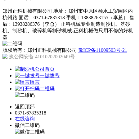
郑州正科机械有限公司
地址：郑州市中原区须水工贸园区内
杭州路
固话：0371-67835318
手机：13838263155（李总）
售
后：13938286376（李总）
正科机械专业制造制沙机、洗砂
机、制砂机、破碎机等制砂机械-正科机械做只用不修的好机
器
版权所有：郑州正科机械有限公司
豫ICP备11009503号-21
豫公网安备 41010202002049号
公司首页
一键拨号
留言
二维码
返回顶部
0371-67835318
在线咨询
微信二维码