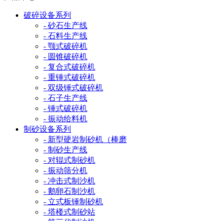
破碎设备系列
- 砂石生产线
- 石料生产线
- 颚式破碎机
- 圆锥破碎机
- 复合式破碎机
- 重锤式破碎机
- 双级锤式破碎机
- 石子生产线
- 锤式破碎机
- 振动给料机
制砂设备系列
- 新型硬岩制砂机（棒磨
- 制砂生产线
- 对辊式制砂机
- 振动筛分机
- 冲击式制沙机
- 鹅卵石制沙机
- 立式板锤制砂机
- 塔楼式制砂站