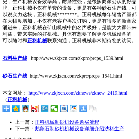
史，生产机械设备效率高，耐磨性强，是很多商家公认的好品
牌。正科机械不仅有单套的设备，更是有各种砂石生产线，可
以说实力这块，正科机械********。正科机械每年销售产量都
在大幅度增加，不仅有老客户再次订购，更是有很多的新商家
涌进来，正科机械在矿山机械中的名声极好，是能为大家带来
利益，带来实际的好机械。具体有想要了解更多机械设备的，
可以随时和
正科机械
联系沟通，正科机械非常期待您的访问。
石料生产线
http://www.zkjxcn.com/zkprc/prcps_1539.html
砂石生产线
http://www.zkjxcn.com/zkprc/prcps_1541.html
本文网址：
http://www.zkjxcn.com/zknews/zknew_2419.html
（
正科机械
）
上一篇：
正科机械制砂机设备购买流程
下一篇：
鹅卵石制砂机机械设备详细介绍沙料生产