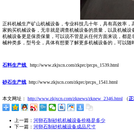
正科机械生产矿山机械设备，专业科技几十年，具有高效率，
家购买机械设备，无非就是调查机械设备的质量，以及机械设
机械设备更是保质保量，可以说不管是从任何方面来说，都是
械种类多，型号全，具体有想要了解更多机械设备的，可以随
石料生产线
http://www.zkjxcn.com/zkprc/prcps_1539.html
砂石生产线
http://www.zkjxcn.com/zkprc/prcps_1541.html
本文网址：
http://www.zkjxcn.com/zknews/zknew_2346.html
（
正
上一篇：
河卵石制砂机机械设备价格是多少
下一篇：
河卵石制砂机械设备成品尺寸