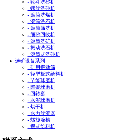
- 轮斗洗砂机
- 螺旋洗砂机
- 滚筒洗煤机
- 滚筒洗石机
- 滚筒筛洗机
- 细砂回收机
- 滚筒洗矿机
- 振动洗石机
- 滚筒式洗砂机
选矿设备系列
- 矿用振动筛
- 轻型板式给料机
- 节能球磨机
- 陶瓷球磨机
- 回转窑
- 水泥球磨机
- 烘干机
- 水力旋流器
- 螺旋溜槽
- 摆式给料机