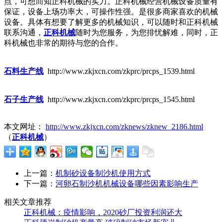
点，可想而知正科机械的实力。正科机械经营机械设备质量有
保证，设备上场功率大，可操作性强。是很多商家喜欢的机械
设备。具体有想要了解更多的机械知识，可以随时和正科机械
联系沟通，
正科机械
随时为您服务，为您排忧解难，同时，正
科机械也非常的期待与您的合作。
石料生产线
http://www.zkjxcn.com/zkprc/prcps_1539.html
石子生产线
http://www.zkjxcn.com/zkprc/prcps_1545.html
本文网址：
http://www.zkjxcn.com/zknews/zknew_2186.html
（
正科机械
）
上一篇：
机制砂设备制沙机使用方式
下一篇：
河卵石制沙机机械设备哪些因素影响生产
相关文章推荐
正科机械：疫情影响，2020砂厂投资利润还大