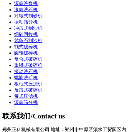
滚筒洗煤机
滚筒洗石机
对辊式制砂机
振动筛分机
冲击式制沙机
细砂回收机
鹅卵石制沙机
颚式破碎机
圆锥破碎机
复合式破碎机
重锤式破碎机
振动洗石机
螺旋洗矿机
板框式压滤机
反击式破碎机
带式压滤机
滚筒筛分机
联系我们/Contact us
郑州正科机械有限公司
地址：郑州市中原区须水工贸园区内