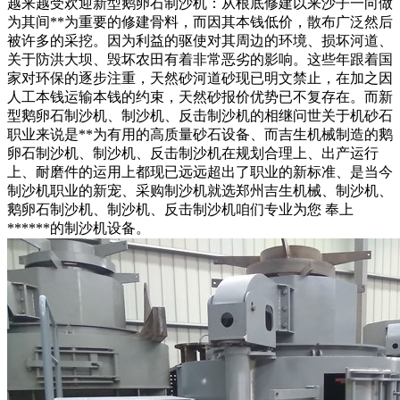
越来越受欢迎新型鹅卵石制沙机：从根底修建以来沙子一向做
为其间**为重要的修建骨料，而因其本钱低价，散布广泛然后
被许多的采挖。因为利益的驱使对其周边的环境、损坏河道、
关于防洪大坝、毁坏农田有着非常恶劣的影响。这些年跟着国
家对环保的逐步注重，天然砂河道砂现已明文禁止，在加之因
人工本钱运输本钱的约束，天然砂报价优势已不复存在。而新
型鹅卵石制沙机、制沙机、反击制沙机的相继问世关于机砂石
职业来说是**为有用的高质量砂石设备、而吉生机械制造的鹅
卵石制沙机、制沙机、反击制沙机在规划合理上、出产运行
上、耐磨件的运用上都现已远远超出了职业的新标准、是当今
制沙机职业的新宠、采购制沙机就选郑州吉生机械、制沙机、
鹅卵石制沙机、制沙机、反击制沙机咱们专业为您 奉上
******的制沙机设备。