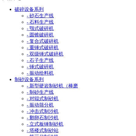
破碎设备系列
- 砂石生产线
- 石料生产线
- 颚式破碎机
- 圆锥破碎机
- 复合式破碎机
- 重锤式破碎机
- 双级锤式破碎机
- 石子生产线
- 锤式破碎机
- 振动给料机
制砂设备系列
- 新型硬岩制砂机（棒磨
- 制砂生产线
- 对辊式制砂机
- 振动筛分机
- 冲击式制沙机
- 鹅卵石制沙机
- 立式板锤制砂机
- 塔楼式制砂站