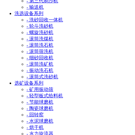
- 第三代制沙机
- 输送机
洗选设备系列
- 洗砂回收一体机
- 轮斗洗砂机
- 螺旋洗砂机
- 滚筒洗煤机
- 滚筒洗石机
- 滚筒筛洗机
- 细砂回收机
- 滚筒洗矿机
- 振动洗石机
- 滚筒式洗砂机
选矿设备系列
- 矿用振动筛
- 轻型板式给料机
- 节能球磨机
- 陶瓷球磨机
- 回转窑
- 水泥球磨机
- 烘干机
- 水力旋流器