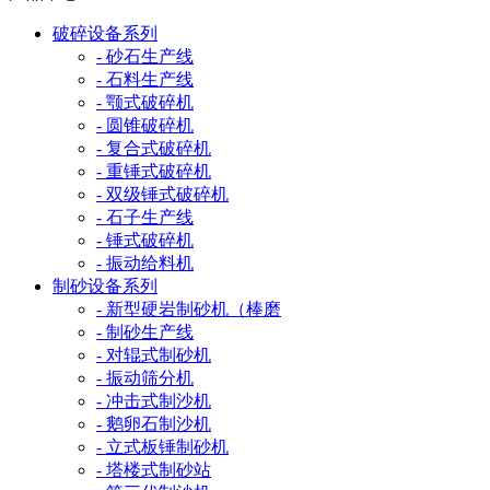
破碎设备系列
- 砂石生产线
- 石料生产线
- 颚式破碎机
- 圆锥破碎机
- 复合式破碎机
- 重锤式破碎机
- 双级锤式破碎机
- 石子生产线
- 锤式破碎机
- 振动给料机
制砂设备系列
- 新型硬岩制砂机（棒磨
- 制砂生产线
- 对辊式制砂机
- 振动筛分机
- 冲击式制沙机
- 鹅卵石制沙机
- 立式板锤制砂机
- 塔楼式制砂站