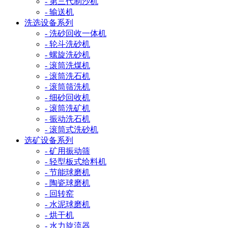
- 第三代制沙机
- 输送机
洗选设备系列
- 洗砂回收一体机
- 轮斗洗砂机
- 螺旋洗砂机
- 滚筒洗煤机
- 滚筒洗石机
- 滚筒筛洗机
- 细砂回收机
- 滚筒洗矿机
- 振动洗石机
- 滚筒式洗砂机
选矿设备系列
- 矿用振动筛
- 轻型板式给料机
- 节能球磨机
- 陶瓷球磨机
- 回转窑
- 水泥球磨机
- 烘干机
- 水力旋流器