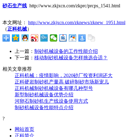
砂石生产线
http://www.zkjxcn.com/zkprc/prcps_1541.html
本文网址：
http://www.zkjxcn.com/zknews/zknew_1951.html
（
正科机械
）
上一篇：
制砂机械设备的工作性能介绍
下一篇：
移动制砂机械设备怎样挑选合适？
相关文章推荐
正科机械：疫情影响，2020砂厂投资利润还大
正科硬岩制砂机产量高 破碎制砂市场新宠儿
正科机械制砂机械设备有哪几种型号
新型制砂机械设备优势介绍
河卵石制砂机生产线设备使用方式
制砂机械设备性能特点介绍
?
网站首页
正科简介