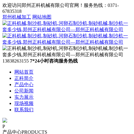
欢迎访问郑州正科机械有限公司官网！服务热线：0371-
67835318
郑州机械加工
网站地图
13838263155
7*24小时咨询服务热线
网站首页
正科简介
产品中心
公司新闻
实力展示
现场视频
联系我们
P
产品中心
PRODUCTS