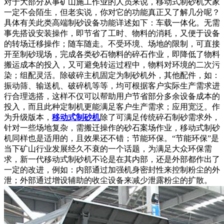
对于大部分从事矿山施工作业的人员来说，移动式制砂机大家
一定不会陌生，但老实说，你对它的功能真正又了解几分呢？
具体有关此类高端制砂设备功能详述如下：车载一体化。无需
事先搭设安装操作，即节省了工时、物料的消耗，又便于设备
的转场迁移操作；随车随走。不受环境、场地的限制，可直接
开至制砂现场，完成各类砂石物料的碎石作业，即降低了物料
搬运成本的投入，又可避免转运过程中，物料对环境的二次污
染；组配灵活。除破碎主机固定为制砂机外，其他配件，如：
振动筛、输送机、破碎机等等，均可根据客户实际生产需求进
行合理选搭，这样不仅可以帮助用户节省部分多余设备成本的
投入，而且此种定制机更能满足客户生产需求；应用宽泛。作
为升级版本，
移动式制砂机
除了可满足传统碎石制砂需求外，
针对一些场地复杂，需搬迁操作的砂石案场作业，移动式制砂
机同样也是适用的，且效果还不错；节能环保。“节能环保”是
当下矿山行业发展经久不衰的一个话题，为满足大众环保需
求，新一代移动式制砂机不论是在其内部，还是外部都作出了
一定的改进，例如：内部通过加强机身密封性来控制粉尘的外
泄；外部通过增设辅助的收尘设备来减少泄露粉尘的扩散。