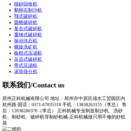
细砂回收机
鹅卵石制沙机
颚式破碎机
圆锥破碎机
复合式破碎机
重锤式破碎机
振动洗石机
螺旋洗矿机
板框式压滤机
反击式破碎机
带式压滤机
滚筒筛分机
联系我们/Contact us
郑州正科机械有限公司
地址：郑州市中原区须水工贸园区内
杭州路
固话：0371-67835318
手机：13838263155（李总）
售
后：13938286376（李总）
正科机械专业制造制沙机、洗砂
机、制砂机、破碎机等制砂机械-正科机械做只用不修的好机
器