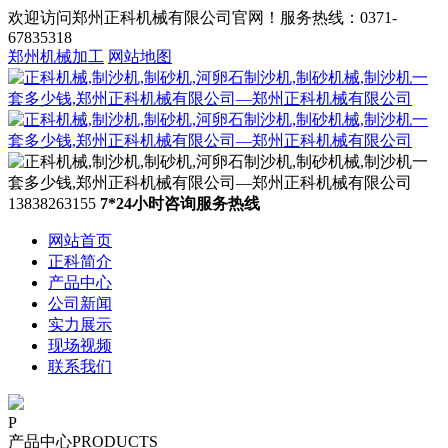
欢迎访问郑州正科机械有限公司官网！服务热线：0371-
67835318
郑州机械加工
网站地图
13838263155
7*24小时咨询服务热线
网站首页
正科简介
产品中心
公司新闻
实力展示
现场视频
联系我们
P
产品中心
PRODUCTS