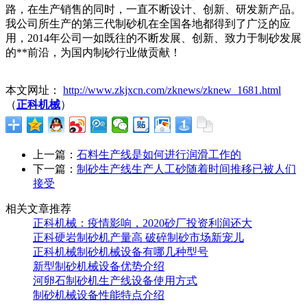
路，在生产销售的同时，一直不断设计、创新、研发新产品。
我公司所生产的第三代制砂机在全国各地都得到了广泛的应
用，2014年公司一如既往的不断发展、创新、致力于制砂发展
的**前沿，为国内制砂行业做贡献！
本文网址：
http://www.zkjxcn.com/zknews/zknew_1681.html
（
正科机械
）
上一篇：
石料生产线是如何进行润滑工作的
下一篇：
制砂生产线生产人工砂随着时间推移已被人们
接受
相关文章推荐
正科机械：疫情影响，2020砂厂投资利润还大
正科硬岩制砂机产量高 破碎制砂市场新宠儿
正科机械制砂机械设备有哪几种型号
新型制砂机械设备优势介绍
河卵石制砂机生产线设备使用方式
制砂机械设备性能特点介绍