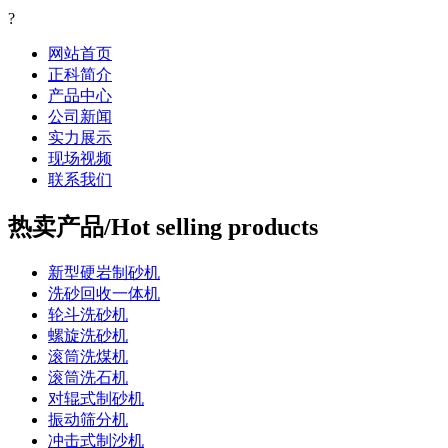
?
网站首页
正科简介
产品中心
公司新闻
实力展示
现场视频
联系我们
热卖产品/Hot selling products
新型硬岩制砂机
洗砂回收一体机
轮斗洗砂机
螺旋洗砂机
滚筒洗煤机
滚筒洗石机
对辊式制砂机
振动筛分机
冲击式制沙机