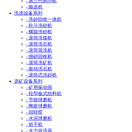
- 第三代制沙机
- 输送机
洗选设备系列
- 洗砂回收一体机
- 轮斗洗砂机
- 螺旋洗砂机
- 滚筒洗煤机
- 滚筒洗石机
- 滚筒筛洗机
- 细砂回收机
- 滚筒洗矿机
- 振动洗石机
- 滚筒式洗砂机
选矿设备系列
- 矿用振动筛
- 轻型板式给料机
- 节能球磨机
- 陶瓷球磨机
- 回转窑
- 水泥球磨机
- 烘干机
- 水力旋流器