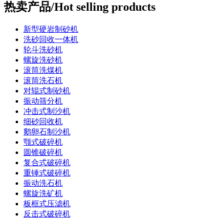
热卖产品/Hot selling products
新型硬岩制砂机
洗砂回收一体机
轮斗洗砂机
螺旋洗砂机
滚筒洗煤机
滚筒洗石机
对辊式制砂机
振动筛分机
冲击式制沙机
细砂回收机
鹅卵石制沙机
颚式破碎机
圆锥破碎机
复合式破碎机
重锤式破碎机
振动洗石机
螺旋洗矿机
板框式压滤机
反击式破碎机