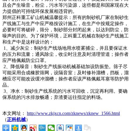
且会产生噪音，粉尘，污水等污染源，这些都是和国家现在大
力提倡的可持续环保发展相违背的。
郑州正科重工矿山机械温馨提示：所有的制砂机厂家在制砂生
产线施工与生产中应严格按设计施工，在生产中按规定操作，
必要时可将破碎，筛分，制砂部分封闭起来，以达到防尘，防
噪声的目的。为了保护环境，正科重工机械在制砂生产线施工
和生产中是这样设计的：
1、减少灰尘：制砂生产线场地用水喷雾捕尘，并且要保证水
的压力和流量；通风除尘，收尘时注意及时清理管道；操作者
应严格佩戴防尘口罩。
2、降低噪音：制砂生产线振动机械基础加设防振垫。筛子尽
可能采用合成橡胶筛网，设隔音室；及时修补溜槽，挡板，溜
槽应尽可能改设缓冲溜槽；操作者应该严格佩戴耳塞等防护用
品。
3、净水：制砂生产线系统的污水可回收，沉淀再利用。要确
保系统的污水排放畅通；弃渣要运往指定的料场。
本文网址：
http://www.zkjxcn.com/zknews/zknew_1566.html
（
正科机械
）