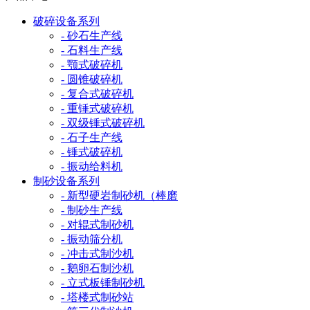
破碎设备系列
- 砂石生产线
- 石料生产线
- 颚式破碎机
- 圆锥破碎机
- 复合式破碎机
- 重锤式破碎机
- 双级锤式破碎机
- 石子生产线
- 锤式破碎机
- 振动给料机
制砂设备系列
- 新型硬岩制砂机（棒磨
- 制砂生产线
- 对辊式制砂机
- 振动筛分机
- 冲击式制沙机
- 鹅卵石制沙机
- 立式板锤制砂机
- 塔楼式制砂站