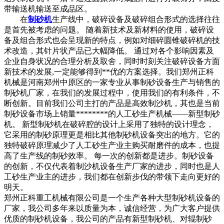
带输送机输送至成品区。
在
制砂机
生产线中，破碎设备及破碎组合形式的选择往往
是首先被考虑的问题。 随着新技术及新材料的使用，破碎设
备及组合形式也会呈现新的特点，例如对细碎圆锥破碎机的技
术改造，其针片状产品已大幅降低。 通过对各个影响因素及
企业自身状况的合理分析及取舍，同时时刻关注破碎设备方面
新技术的发展,一定能够得到**优的方案选择。我们郑州正科
机械是河南郑州中原区的一家专业从事制砂设备生产与销售的
制砂机厂家，在我们的发展过程中，使用我们的有利条件，不
断创新。目前我们公司主打的产品是高效制沙机，其也是当前
制砂设备市场上销量********的人工砂生产机械——新型制砂
机。 新型制砂机在破碎腔的设计上采用了独特的设计理念，
它采用的制砂原理更是相比其他制砂机设备突出的地方。它的
独特破碎原理减少了人工砂生产业主购买耐磨件的成本，也提
高了生产线的制砂效率。 每一次的创新都是进步。制砂设备
的创新，不仅代表着制沙机设备生产厂家的进步，同时也是人
工砂生产业主的进步，我们都在创新步伐的带领下走向更好的
明天。
郑州正科重工机械有限公司是一个生产各种大型制砂机设备的
厂家，我公司多年来以质量为本，诚信经营，为广大客户提供
优质的制砂机设备，我公司的产品有新型制砂机、对辊制砂