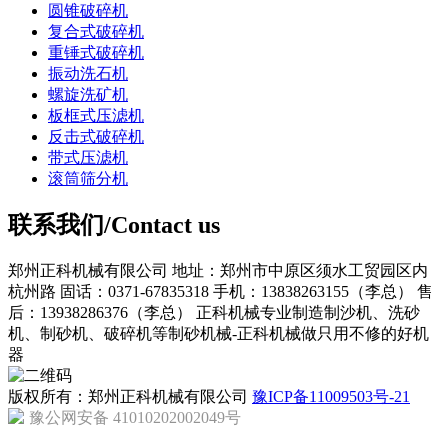
圆锥破碎机
复合式破碎机
重锤式破碎机
振动洗石机
螺旋洗矿机
板框式压滤机
反击式破碎机
带式压滤机
滚筒筛分机
联系我们/Contact us
郑州正科机械有限公司
地址：郑州市中原区须水工贸园区内
杭州路
固话：0371-67835318
手机：13838263155（李总）
售
后：13938286376（李总）
正科机械专业制造制沙机、洗砂
机、制砂机、破碎机等制砂机械-正科机械做只用不修的好机
器
版权所有：郑州正科机械有限公司
豫ICP备11009503号-21
豫公网安备 41010202002049号