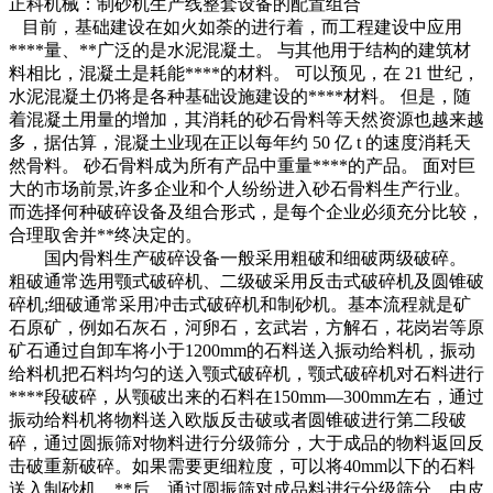
正科机械：制砂机生产线整套设备的配置组合
目前，基础建设在如火如荼的进行着，而工程建设中应用
****量、**广泛的是水泥混凝土。 与其他用于结构的建筑材
料相比，混凝土是耗能****的材料。 可以预见，在 21 世纪，
水泥混凝土仍将是各种基础设施建设的****材料。 但是，随
着混凝土用量的增加，其消耗的砂石骨料等天然资源也越来越
多，据估算，混凝土业现在正以每年约 50 亿 t 的速度消耗天
然骨料。 砂石骨料成为所有产品中重量****的产品。 面对巨
大的市场前景,许多企业和个人纷纷进入砂石骨料生产行业。
而选择何种破碎设备及组合形式，是每个企业必须充分比较，
合理取舍并**终决定的。
国内骨料生产破碎设备一般采用粗破和细破两级破碎。
粗破通常选用颚式破碎机、二级破采用反击式破碎机及圆锥破
碎机;细破通常采用冲击式破碎机和制砂机。基本流程就是矿
石原矿，例如石灰石，河卵石，玄武岩，方解石，花岗岩等原
矿石通过自卸车将小于1200mm的石料送入振动给料机，振动
给料机把石料均匀的送入颚式破碎机，颚式破碎机对石料进行
****段破碎，从颚破出来的石料在150mm—300mm左右，通过
振动给料机将物料送入欧版反击破或者圆锥破进行第二段破
碎，通过圆振筛对物料进行分级筛分，大于成品的物料返回反
击破重新破碎。如果需要更细粒度，可以将40mm以下的石料
送入制砂机，**后，通过圆振筛对成品料进行分级筛分，由皮