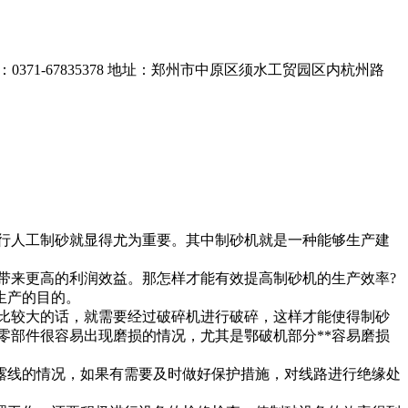
0371-67835378
地址：郑州市中原区须水工贸园区内杭州路
行人工制砂就显得尤为重要。其中制砂机就是一种能够生产建
带来更高的利润效益。那怎样才能有效提高制砂机的生产效率?
生产的目的。
比较大的话，就需要经过破碎机进行破碎，这样才能使得制砂
部件很容易出现磨损的情况，尤其是鄂破机部分**容易磨损
露线的情况，如果有需要及时做好保护措施，对线路进行绝缘处