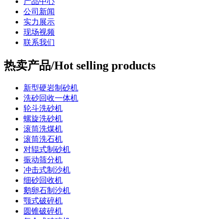
产品中心
公司新闻
实力展示
现场视频
联系我们
热卖产品/Hot selling products
新型硬岩制砂机
洗砂回收一体机
轮斗洗砂机
螺旋洗砂机
滚筒洗煤机
滚筒洗石机
对辊式制砂机
振动筛分机
冲击式制沙机
细砂回收机
鹅卵石制沙机
颚式破碎机
圆锥破碎机