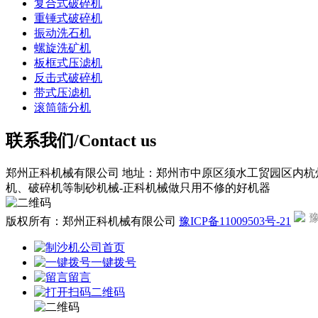
复合式破碎机
重锤式破碎机
振动洗石机
螺旋洗矿机
板框式压滤机
反击式破碎机
带式压滤机
滚筒筛分机
联系我们/Contact us
郑州正科机械有限公司
地址：郑州市中原区须水工贸园区内杭
机、破碎机等制砂机械-正科机械做只用不修的好机器
豫
版权所有：郑州正科机械有限公司
豫ICP备11009503号-21
公司首页
一键拨号
留言
二维码