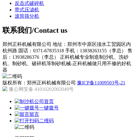
反击式破碎机
带式压滤机
滚筒筛分机
联系我们/Contact us
郑州正科机械有限公司
地址：郑州市中原区须水工贸园区内
杭州路
固话：0371-67835318
手机：13838263155（李总）
售
后：13938286376（李总）
正科机械专业制造制沙机、洗砂
机、制砂机、破碎机等制砂机械-正科机械做只用不修的好机
器
版权所有：郑州正科机械有限公司
豫ICP备11009503号-21
豫公网安备 41010202002049号
公司首页
一键拨号
留言
二维码