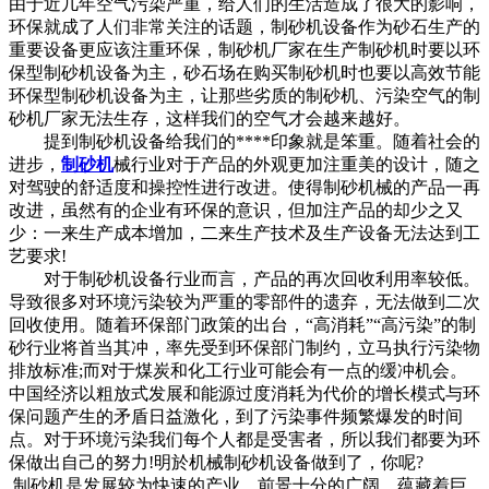
由于近几年空气污染严重，给人们的生活造成了很大的影响，
环保就成了人们非常关注的话题，制砂机设备作为砂石生产的
重要设备更应该注重环保，制砂机厂家在生产制砂机时要以环
保型制砂机设备为主，砂石场在购买制砂机时也要以高效节能
环保型制砂机设备为主，让那些劣质的制砂机、污染空气的制
砂机厂家无法生存，这样我们的空气才会越来越好。
提到制砂机设备给我们的****印象就是笨重。随着社会的
进步，
制砂机
械行业对于产品的外观更加注重美的设计，随之
对驾驶的舒适度和操控性进行改进。使得制砂机械的产品一再
改进，虽然有的企业有环保的意识，但加注产品的却少之又
少：一来生产成本增加，二来生产技术及生产设备无法达到工
艺要求!
对于制砂机设备行业而言，产品的再次回收利用率较低。
导致很多对环境污染较为严重的零部件的遗弃，无法做到二次
回收使用。随着环保部门政策的出台，“高消耗”“高污染”的制
砂行业将首当其冲，率先受到环保部门制约，立马执行污染物
排放标准;而对于煤炭和化工行业可能会有一点的缓冲机会。
中国经济以粗放式发展和能源过度消耗为代价的增长模式与环
保问题产生的矛盾日益激化，到了污染事件频繁爆发的时间
点。对于环境污染我们每个人都是受害者，所以我们都要为环
保做出自己的努力!明於机械制砂机设备做到了，你呢?
制砂机是发展较为快速的产业，前景十分的广阔，蕴藏着巨