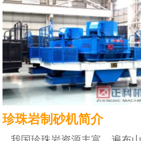
珍珠岩制砂机简介
我国珍珠岩资源丰富，遍布