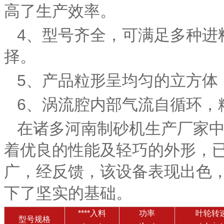
高了生产效率。
4、型号齐全，可满足多种进
择。
5、产品粒形呈均匀的立方体
6、涡流腔内部气流自循环，
在诸多河南制砂机生产厂家
着优良的性能及轻巧的外形，
广，经反馈，该设备表现出色
下了坚实的基础。
****入料
功率
叶轮转
型号规格