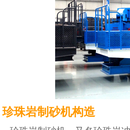
珍珠岩制砂机构造